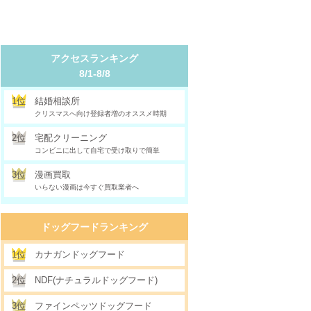
アクセスランキング
8/1-8/8
1位
結婚相談所
クリスマスへ向け登録者増のオススメ時期
2位
宅配クリーニング
コンビニに出して自宅で受け取りで簡単
3位
漫画買取
いらない漫画は今すぐ買取業者へ
ドッグフードランキング
1位
カナガンドッグフード
2位
NDF(ナチュラルドッグフード)
3位
ファインペッツドッグフード