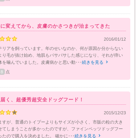
ツに変えてから、皮膚のかさつきが治まってきた
2016/01/12
テリアを飼っています。年のせいなのか、何が原因か分からない
より毛が抜け始め、地肌もパサパサした感じになり、それが痒い
体を噛んでいました。皮膚病かと思い動･･･
続きを見る

8
点
ぐ届く、超優秀超安全ドッグフード！
2015/12/23
ますが、普通のトイプーよりもサイズが小さく、市販の粒の大き
せてしまうことが多かったのですが、ファインペッツドッグフー
たので購入を決めました。 確かに･･･
続きを見る
