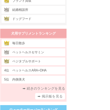
1位
ブランド買取
2位
結婚相談所
3位
ドッグフード
犬用サプリメントランキング
1位
毎日散歩
2位
ペットヘルスセサミン
3位
ベジタブルサポート
4位
ペットヘルスARA+DHA
5位
内側美犬
➡ 続きのランキングを見る
➡ 掲示板を見る
ウォーターサーバーランキング