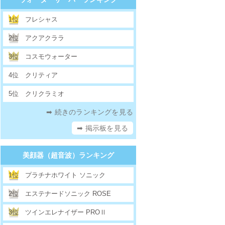
1位
フレシャス
2位
アクアクララ
3位
コスモウォーター
4位
クリティア
5位
クリクラミオ
➡ 続きのランキングを見る
➡ 掲示板を見る
美顔器（超音波）ランキング
1位
プラチナホワイト ソニック
2位
エステナードソニック ROSE
3位
ツインエレナイザー PROⅡ