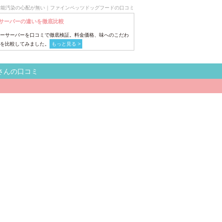
射能汚染の心配が無い｜ファインペッツドッグフードの口コミ
サーバーの違いを徹底比較
ーサーバーを口コミで徹底検証。料金価格、味へのこだわ
を比較してみました。
もっと見る >
さんの口コミ