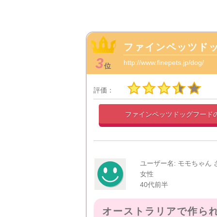
ファインペッツド
3
http://www.finepets.jp/dog/
位
評価：
ファインペッツドッグフード
ユーザー名: モモちゃん 
女性
40代前半
オーストラリアで作ら