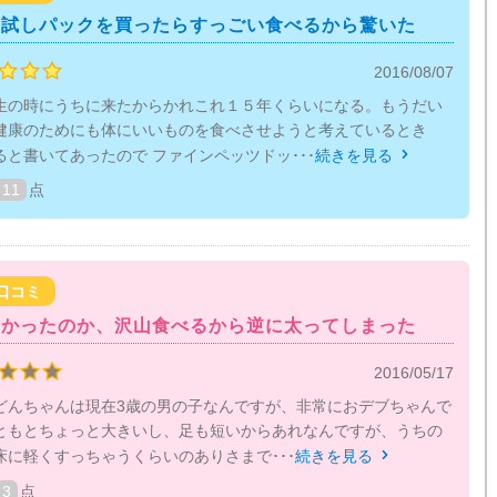
お試しパックを買ったらすっごい食べるから驚いた
2016/08/07
生の時にうちに来たからかれこれ１５年くらいになる。もうだい
健康のためにも体にいいものを食べさせようと考えているとき
と書いてあったので ファインペッツドッ･･･
続きを見る

11
点
口コミ
しかったのか、沢山食べるから逆に太ってしまった
2016/05/17
どんちゃんは現在3歳の男の子なんですが、非常におデブちゃんで
ともとちょっと大きいし、足も短いからあれなんですが、うちの
床に軽くすっちゃうくらいのありさまで･･･
続きを見る

3
点