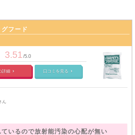
ッグフード
3.51
/5.0
の
詳細
口コミを見る


さん
れているので放射能汚染の心配が無い