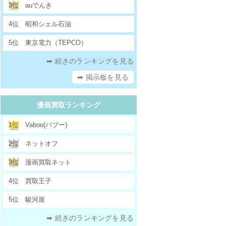
3位
auでんき
4位
昭和シェル石油
5位
東京電力（TEPCO）
➡ 続きのランキングを見る
➡ 掲示板を見る
漫画買取ランキング
1位
Vaboo(バブー)
2位
ネットオフ
3位
漫画買取ネット
4位
買取王子
5位
駿河屋
➡ 続きのランキングを見る