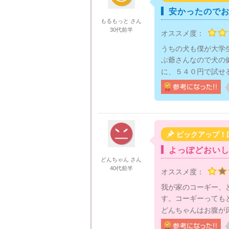
安かったので
もるもっと さん
30代前半
オススメ度：
うちの犬も僕が大学
ぶ爺さんなので犬の
に、５４０円で試せる

ピックアップ！
よっぽどおい
どんちゃん さん
40代前半
オススメ度：
我が家のコーギー、
す。コーギーっても
どんちゃんはお腹が