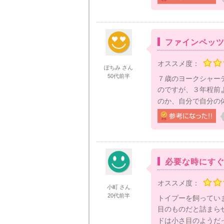
ファインペッ
オススメ度：
ぽちみ さん
50代前半
７歳のヨークシャー
のですが、３年程前
のか、自分で自分の
必要な時にす
オススメ度：
小町 さん
20代前半
トイプーを飼ってい
目のものだと詰まら
ドは小さ目のようだっ