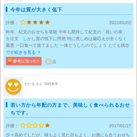
今年は質が大きく低下
評価：
2022/01/02
昨年、紀文のおせちを堪能 今年も期待して紀文の「祝いの幸」
を注文 しかし質の低下に愕然 特に煮しめは歯応えが全くなく
最悪 一口食べて捨てました 一体どうしたのでしょう とても残念
です
続きを見る

0
点
わたる さん
50代前半
若い方から年配の方まで、美味しく食べられるおせ
ちです。
評価：
2017/01/27
少々高めでしたが、味もよく見た目もよく、お酒にも合うおせち