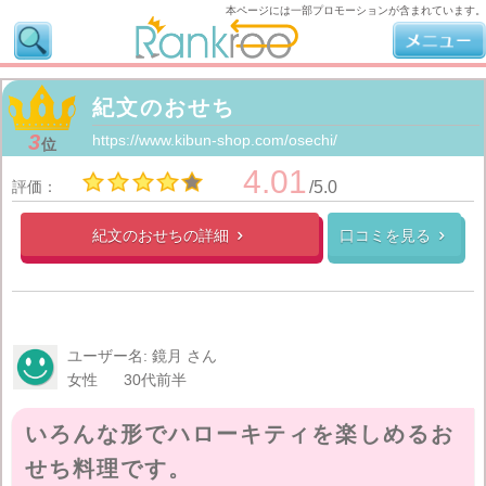
本ページには一部プロモーションが含まれています。
紀文のおせち
3
https://www.kibun-shop.com/osechi/
位
4.01
評価：
/5.0
紀文のおせちの
詳細
口コミを見る


ユーザー名: 鏡月 さん
女性
30代前半
いろんな形でハローキティを楽しめるお
せち料理です。