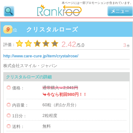
本ページには一部プロモーションが含まれています。
9
クリスタルローズ
位
2.42
評価：
3
/
5.0
件
http://www.care-cure.jp/item/crystalrose/
株式会社スマイル・ジャパン
クリスタルローズの詳細
通常購入→2,041円

価格：

今なら初回980円！！
60粒（約1か月分）

内容量：
2粒程度

1日分：
無料

送料：