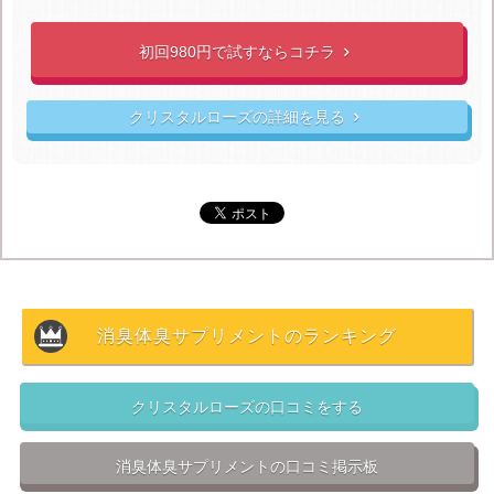
リですね
初回980円で
試すならコチラ

エチケット、美容、リフレッシュと、幅広く活用できま
すね。
外見も内面も、常に魅力的な女性でいたいと思
クリスタルローズの詳細を見る

う女性に特にオススメです。
定価2,041円の商品が今なら
半額以下の980円で購入でき
る
ので、
ニオイでお悩みの方は是非、この機会に申し込
んでみてくださいね！
消臭体臭サプリメントのランキング
クリスタルローズの口コミをする
消臭体臭サプリメントの口コミ掲示板