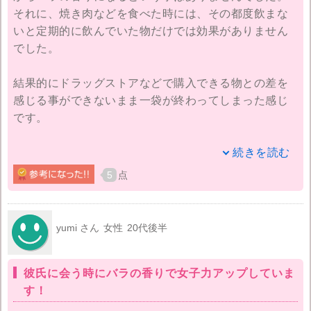
それに、焼き肉などを食べた時には、その都度飲まな
いと定期的に飲んでいた物だけでは効果がありません
でした。
結果的にドラッグストアなどで購入できる物との差を
感じる事ができないまま一袋が終わってしまった感じ
です。
購入を決めた貴重なブルガリアダマスクローズの天然
続きを読む
オイルを使っているというだけの事はあってドラッグ
5
点
ストアなどで購入できる物に比べると、やはり飲んだ
直後のローズの贅沢な香りには満足感が得られます。
yumi さん
女性
20代後半
定期コースでの初回注文価格が余りにもリーズナブル
だったため定期コースで二袋目が送られてきていま
彼氏に会う時にバラの香りで女子力アップしていま
す。四回以上の継続が必要という事でしたので、少し
す！
贅沢な使い方ではありますが、臭いが気になる食事の
後に飲んだり、人と会う前などのマウスウォッシュ代