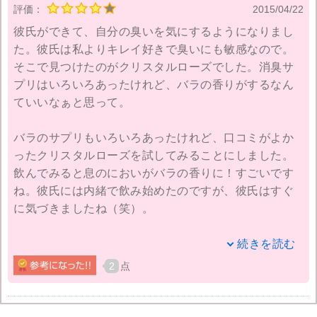
評価：
2015/04/22
わりのような使い方をしていこうと思っています。
彼氏ができて、自分の臭いを気にするようになりまし
た。彼氏は私よりキレイ好きで臭いにも敏感なので。
そこで見つけたのがクリスタルローズでした。消臭サ
プリはいろいろあったけれど、バラの香りがするなん
ていいなぁと思って。
バラのサプリもいろいろあったけれど、口コミがよか
ったクリスタルローズを試してみることにしました。
飲んでみると息のにおいがバラの香りに！すごいです
ね。彼氏には内緒で飲み始めたのですが、彼氏はすぐ
に気づきましたね（笑）。
ずっと気に入ってのんでいたのですが、そのうち彼氏
続きを読む
が飲まなくていいよって言ってきました。理由を聞い
2
点
てみると、身体に溜まりそうだからって。
なので、彼氏に会う時だけにしました。彼もそれで納