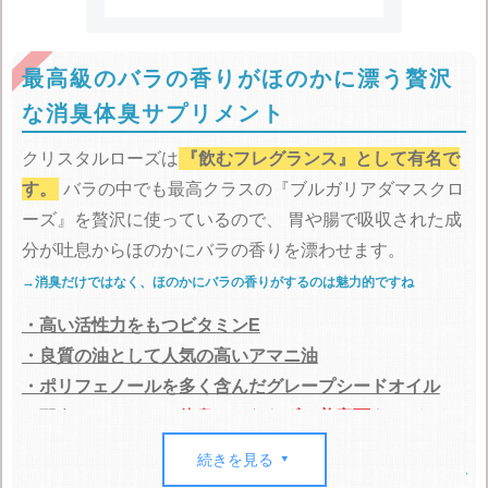
最高級のバラの香りがほのかに漂う贅沢
な消臭体臭サプリメント
クリスタルローズは
『飲むフレグランス』として有名で
す。
バラの中でも最高クラスの『ブルガリアダマスクロ
ーズ』を贅沢に使っているので、
胃や腸で吸収された成
分が吐息からほのかにバラの香りを漂わせます。
→消臭だけではなく、ほのかにバラの香りがするのは魅力的ですね
・
高い活性力をもつビタミンE
・良質の油として人気の高いアマニ油
・ポリフェノールを多く含んだグレープシードオイル
を配合しているので
体臭のみならず、美容面もカバーし
てくれます。
続きを見る

→ニオイケアに加えてエイジングケアも一緒にできちゃうなんて優秀なサプ