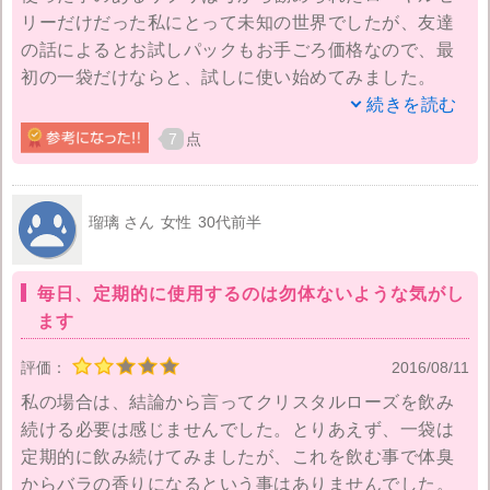
リーだけだった私にとって未知の世界でしたが、友達
の話によるとお試しパックもお手ごろ価格なので、最
初の一袋だけならと、試しに使い始めてみました。
続きを読む
最初のクリスタルローズ1粒目は違和感の塊でした。
7
点
なんせバラ、ゲップがバラ。ちょっと不快感をやわら
げてくれたハプニングでした。そして友達は続けて飲
み続けていると汗や体臭もバラになると言っているの
瑠璃 さん
女性
30代前半
で期待しているのですが、まだ使って数日目、口臭の
効果のみで体臭への効果は出ていないようです。
毎日、定期的に使用するのは勿体ないような気がし
ます
話の流れで私が「オナラも便もバラになるかしら？」
と聞いたら友達はちょっと笑いながらも
評価：
2016/08/11
「バラまではいかないけど、前ほど臭くない・・・と
私の場合は、結論から言ってクリスタルローズを飲み
思う。」と言っていたので、そのあたりも期待です
続ける必要は感じませんでした。とりあえず、一袋は
ね。何より、朝起き掛けの口臭が緩和され始めたのが
定期的に飲み続けてみましたが、これを飲む事で体臭
実感できたので今後も続けていこうと思っています。
からバラの香りになるという事はありませんでした。