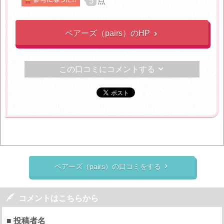
5
点
ペアーズ（pairs）のHP

この口コミにコメントする

ペアーズ（pairs）の口コミをする


コメントはこちらから
■ 投稿者名