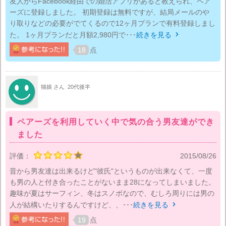
友人からFacebook経由での婚活アプリがあると教えられ、ペア
ーズに登録しました。 初期登録は無料ですが、結局メールのや
り取りなどの必要がでてくるので12ヶ月プランで有料登録しまし
た。 1ヶ月プランだと月額2,980円で･･･
続きを見る

18
点
猫娘 さん
20代後半
ペアーズを利用していく中で気の合う男友達ができ
ました
評価：
2015/08/26
昔から男友達は出来るけど"彼氏"というものが出来なくて、一度
も男の人と付き合ったことがないまま28になってしまいました。
趣味が夏はサーフィン、冬はスノボなので、むしろ周りには男の
人が結構いたりするんですけど、、･･･
続きを見る

19
点