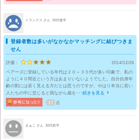
トランクス さん
30代後半
登録者数は多いがなかなかマッチングに結びつきま
せん
評価：
2014/12/26
ペアーズに登録している年代は２０～３０代が多い印象で、私の
ように４０間近という方はあまりいないようでした。自分自身年
齢の割には若く見える方だとは思うのですが、やはり本当に若い
人たちの中に交じると我ながら歳を･･･
続きを見る

17
点
まぁこ さん
30代前半