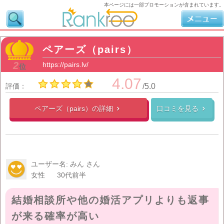
本ページには一部プロモーションが含まれています。
ペアーズ（pairs）
2
https://pairs.lv/
位
4.07
評価：
/5.0
ペアーズ（pairs）の
詳細
口コミを見る


ユーザー名: みん さん
女性
30代前半
結婚相談所や他の婚活アプリよりも返事
が来る確率が高い