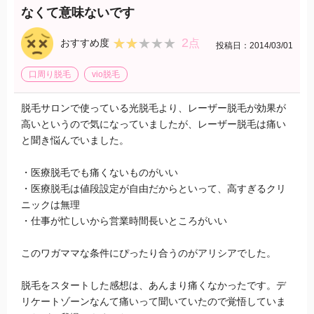
なくて意味ないです
2
★★★★★
★★★★★
おすすめ度
点
投稿日：2014/03/01
口周り脱毛
vio脱毛
脱毛サロンで使っている光脱毛より、レーザー脱毛が効果が
高いというので気になっていましたが、レーザー脱毛は痛い
と聞き悩んでいました。
・医療脱毛でも痛くないものがいい
・医療脱毛は値段設定が自由だからといって、高すぎるクリ
ニックは無理
・仕事が忙しいから営業時間長いところがいい
このワガママな条件にぴったり合うのがアリシアでした。
脱毛をスタートした感想は、あんまり痛くなかったです。デ
リケートゾーンなんて痛いって聞いていたので覚悟していま