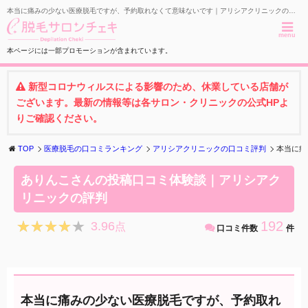
本当に痛みの少ない医療脱毛ですが、予約取れなくて意味ないです｜アリシアクリニックの口コミ体験談
menu
本ページには一部プロモーションが含まれています。
新型コロナウィルスによる影響のため、休業している店舗が
ございます。最新の情報等は各サロン・クリニックの公式HPよ
りご確認ください。
TOP
医療脱毛の口コミランキング
アリシアクリニックの口コミ評判
本当に痛
ありんこさんの投稿口コミ体験談｜アリシアク
リニックの評判
★★★★★
★★★★★
192
3.96
点
口コミ件数
件
本当に痛みの少ない医療脱毛ですが、予約取れ