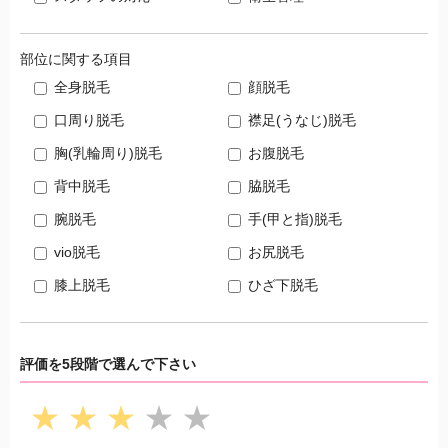
部位に関する項目
全身脱毛
顔脱毛
口周り脱毛
襟足(うなじ)脱毛
胸(乳輪周り)脱毛
お腹脱毛
背中脱毛
脇脱毛
腕脱毛
手(甲と指)脱毛
vio脱毛
お尻脱毛
膝上脱毛
ひざ下脱毛
評価を5段階で選んで下さい
★
★
★
★
★