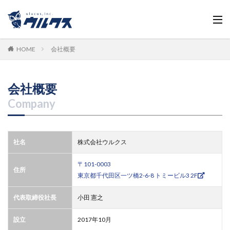
HOME
会社概要
会社概要
Company
社名
株式会社ウルクス
〒101-0003
住所
東京都千代田区一ツ橋2-6-8 トミービル3 2F
代表取締役社長
小田 憲之
設立
2017年10月